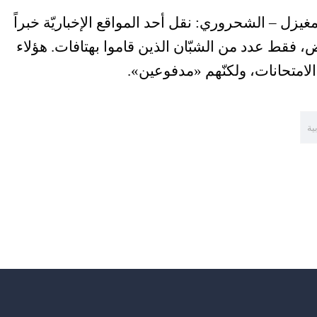
غيزل – الشحروري: نقل أحد المواقع الإخباريّة خبراً
، فقط عدد من الشبّان الذين قاموا بهتافات. هؤلاء
 الامتحانات، ولكنّهم «مدفوعين».
ية