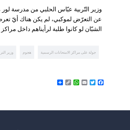
وزير التّربية عبّاس الحلبي من مدرسة لور م
عن التعرّض لموكبي، لم يكن هناك أيّ تعرض
الشبّان لو كانوا طلبة لرأيناهم داخل مراكز
جولة على مراكز الامتحانات الرسمية
هجوم
وزير الترب
Share
WhatsApp
Copy
Email
Twitter
Facebook
Link