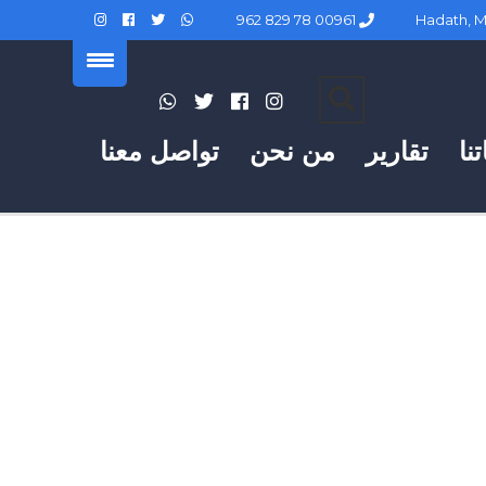
00961 78 829 962
نا
تقارير
من نحن
تواصل معنا