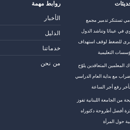
حديثات
روابط مهمة
الأخبار
مي تستنكر تدمير مجمع
ي في عيناثا وتناشد الدول
الدليل
برى للضغط لوقف استهداف
خدماتنا
ؤسسات التعليمية
من نحن
 المعلمين المتعاقدين يلوّح
ضراب مع بداية العام الدراسي
تأخر رفع أجر الساعة
ة من الجامعة اللبنانية تفوز
ئزة أفضل أطروحة دكتوراه
ية حول المرأة