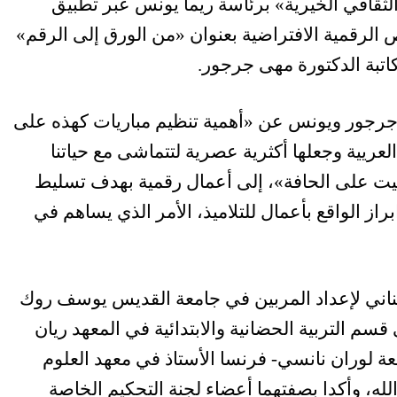
والثقافي الخيرية» برئاسة ريما يونس عبر تطبيق
الرقمية الافتراضية بعنوان «من الورق إلى الرقم»
تبة الدكتورة مهى جرجور.
ت جرجور ويونس عن «أهمية تنظيم مباريات كهذه على
عريية وجعلها أكثرية عصرية لتتماشى مع حياتنا
بيت على الحافة»، إلى أعمال رقمية بهدف تسليط
 الواقع بأعمال للتلاميذ، الأمر الذي يساهم في
لبناني لإعداد المربين في جامعة القديس يوسف روك
م التربية الحضانية والابتدائية في المعهد ريان
عة لوران نانسي- فرنسا الأستاذ في معهد العلوم
لله، وأكدا بصفتهما أعضاء لجنة التحكيم الخاصة