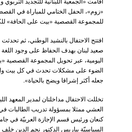
أقامت «الجمعية اللبنانية للتجديد التربوي 
«زوم»، الحفل الختامي للمباراة في القصص 
للمجموعة القصصية «بيت على الحافة» للكا
افتتح الاحتفال بالنشيد الوطني، ثم تحدث
صعيد لبنان بهدف الحفاظ على وجود اللغة ال
اليومية، عبر تحويل المجموعة القصصية «
الضوء على مشكلات تحدث في كل بيت وابراز
جعله أكثر إشراقا ويضج بالحياة».
تخللت الاحتفال مداخلتان لمدير المعهد ال
العشي ممثلا بمسؤولة تدريب الطالبات في قس
كنعان ورئيس قسم الإجازة العربيّة في جام
السياسيّة بباريس الدكتور نجم الدين خلف ا