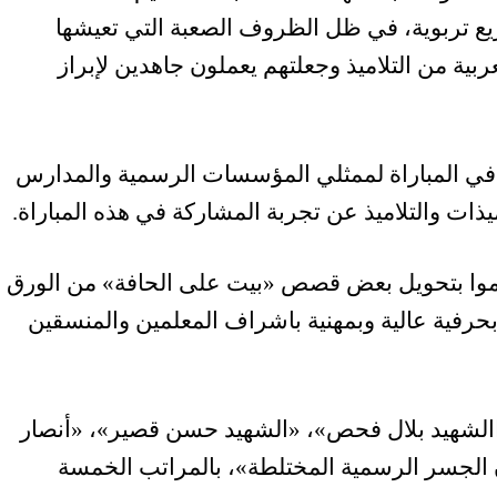
ريع تربوية، في ظل الظروف الصعبة التي تعيشها
ربية من التلاميذ وجعلتهم يعملون جاهدين لإبراز
في المباراة لممثلي المؤسسات الرسمية والمدارس
ذات والتلاميذ عن تجربة المشاركة في هذه المباراة.
قاموا بتحويل بعض قصص «بيت على الحافة» من الورق
ج ذلك 35 فيلما تميزت بحرفية عالية وبمهنية باشراف المعلمين والمنسقين
االشهيد بلال فحص»، «الشهيد حسن قصير»، «أنصار
 الجسر الرسمية المختلطة»، بالمراتب الخمسة