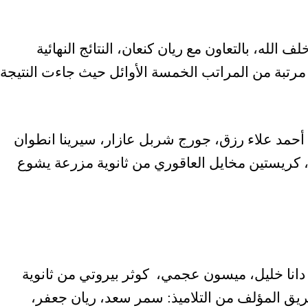
 الله، بالتعاون مع ريان كنعان، النتائج النهائية
كل مرتبة من المراتب الخمسة الأوائل حيث جاءت النتيجة
: أحمد علاء رزق، جورج شربل عازار، سيرينا انطوان
، كريستين مخايل العاقوري من ثانوية مزرعة يشوع
 دانا خليل، ميسون عجمي، كوثر بيروتي من ثانوية
يق المؤلف من التلاميذ: سمر سعد، ريان جعفر،