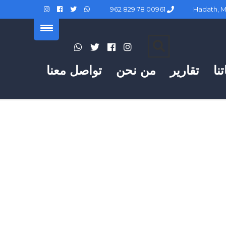
00961 78 829 962
نا
تقارير
من نحن
تواصل معنا