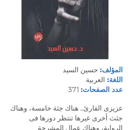
المؤلف:
حسين السيد
اللغة:
العربية
عدد الصفحات:
371
عزيزى القارئ.. هناك جثة خامسة، وهناك
جثث أخرى غيرها تنتظر دورها فى
الرواية، وهناك عمال المشرحة