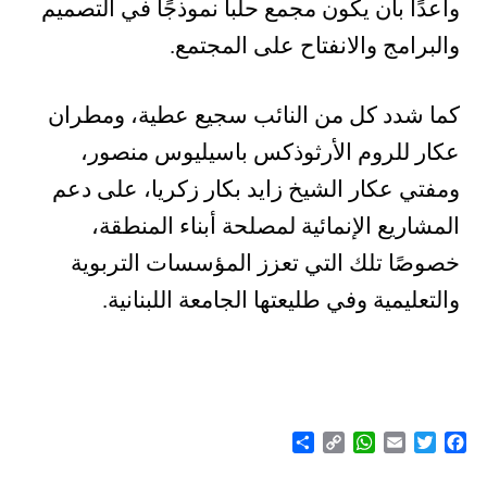
واعدًا بأن يكون مجمع حلبا نموذجًا في التصميم
والبرامج والانفتاح على المجتمع.
كما شدد كل من النائب سجيع عطية، ومطران
عكار للروم الأرثوذكس باسيليوس منصور،
ومفتي عكار الشيخ زايد بكار زكريا، على دعم
المشاريع الإنمائية لمصلحة أبناء المنطقة،
خصوصًا تلك التي تعزز المؤسسات التربوية
والتعليمية وفي طليعتها الجامعة اللبنانية.
Share
WhatsApp
Copy
Email
Twitter
Facebook
Link