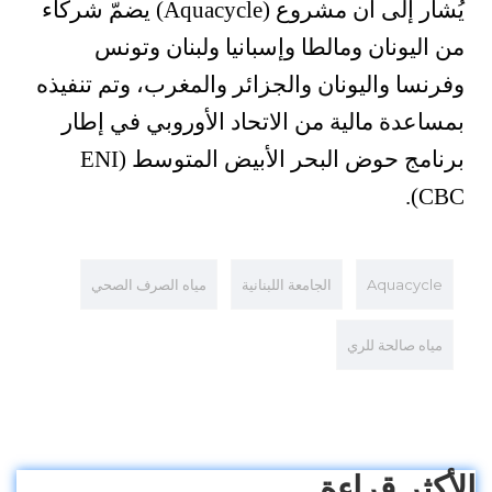
يُشار إلى أن مشروع (Aquacycle) يضمّ شركاء
من اليونان ومالطا وإسبانيا ولبنان وتونس
وفرنسا واليونان والجزائر والمغرب، وتم تنفيذه
بمساعدة مالية من الاتحاد الأوروبي في إطار
برنامج حوض البحر الأبيض المتوسط (ENI
CBC).
Aquacycle
الجامعة اللبنانية
مياه الصرف الصحي
مياه صالحة للري
الأكثر قراءة