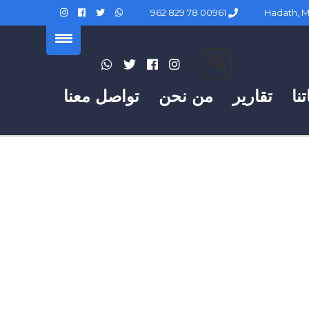
00961 78 829 962
نا
تقارير
من نحن
تواصل معنا