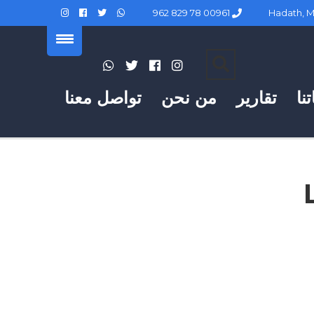
00961 78 829 962
نا
تقارير
من نحن
تواصل معنا