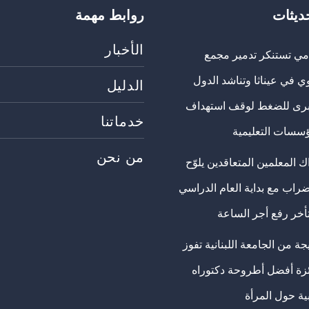
حديثات
روابط مهمة
الأخبار
مي تستنكر تدمير مجمع
ي في عيناثا وتناشد الدول
الدليل
برى للضغط لوقف استهداف
خدماتنا
ؤسسات التعليمية
من نحن
 المعلمين المتعاقدين يلوّح
ضراب مع بداية العام الدراسي
تأخر رفع أجر الساعة
ة من الجامعة اللبنانية تفوز
ئزة أفضل أطروحة دكتوراه
ية حول المرأة