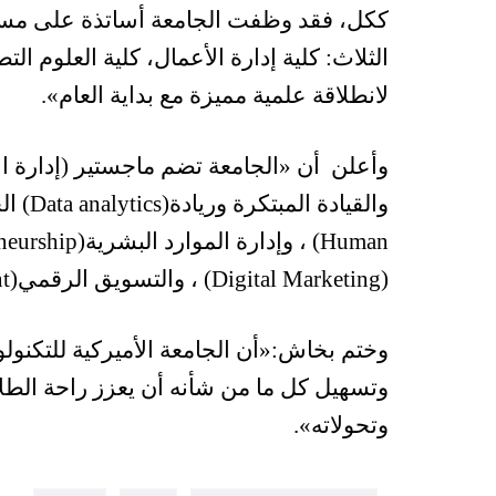
ككل، فقد وظفت الجامعة أساتذة على مست
الثلاث: كلية إدارة الأعمال، كلية العلوم ال
لانطلاقة علمية مميزة مع بداية العام»
.
وأعلن أن «
الجامعة تضم ماجستير
MBA
(إدارة 
والقيادة المبتكرة وريادة
(Data analytics)
ال
(Human
، وإدارة الموارد البشرية
neurship)
(Digital Marketing)».
، والتسويق الرقمي
t)
وختم بخاش
:«
أن الجامعة الأميركية للتكنولو
وتسهيل كل ما من شأنه أن يعزز راحة الط
وتحولاته»
.