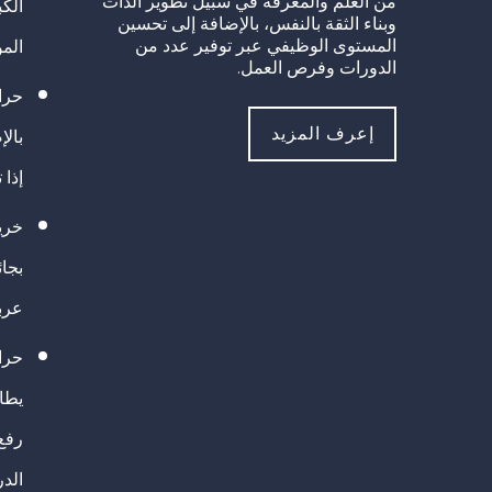
من العلم والمعرفة في سبيل تطوير الذات
الك
وبناء الثقة بالنفس، بالإضافة إلى تحسين
المستوى الوظيفي عبر توفير عدد من
الم
الدورات وفرص العمل.
حراك
إعرف المزيد
بالإ
إذا 
خريج
بجا
عرب
حرا
يطال
رفع
الد