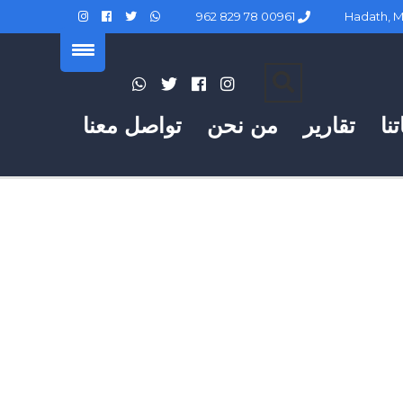
00961 78 829 962
نا
تقارير
من نحن
تواصل معنا