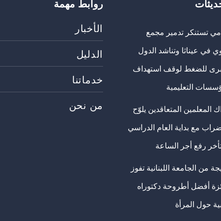
حديثات
روابط مهمة
الأخبار
مي تستنكر تدمير مجمع
ي في عيناثا وتناشد الدول
الدليل
برى للضغط لوقف استهداف
خدماتنا
ؤسسات التعليمية
من نحن
 المعلمين المتعاقدين يلوّح
ضراب مع بداية العام الدراسي
تأخر رفع أجر الساعة
ة من الجامعة اللبنانية تفوز
ئزة أفضل أطروحة دكتوراه
ية حول المرأة