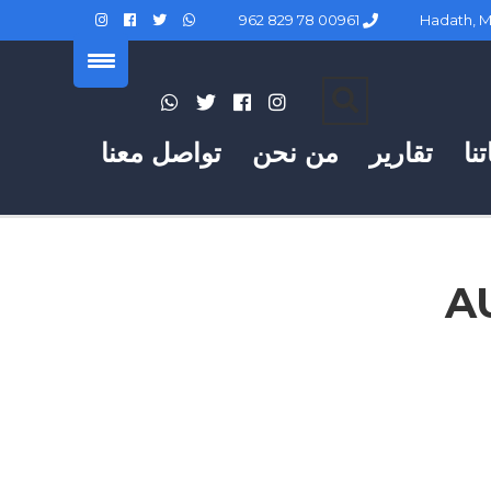
00961 78 829 962
نا
تقارير
من نحن
تواصل معنا