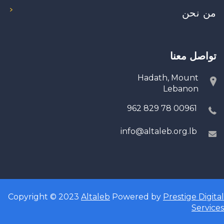
من نحن
تواصل معنا
Hadath, Mount
Lebanon
00961 78 829 962
info@altaleb.org.lb
Copyright © 2023
Altaleb
Powered by
Prestige Digital
Services