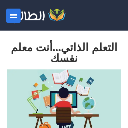
التعلم الذاتي…أنت معلم
نفسك