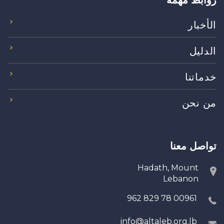
روابط مهمة
الأخبار
الدليل
خدماتنا
من نحن
تواصل معنا
Hadath, Mount
Lebanon
00961 78 829 962
info@altaleb.org.lb