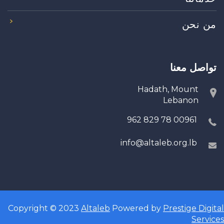
من نحن
تواصل معنا
Hadath, Mount
Lebanon
00961 78 829 962
info@altaleb.org.lb
Copyright © 2023
Altaleb
Powered by
Prestige Digital
Services