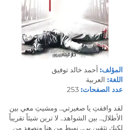
المؤلف:
أحمد خالد توفيق
اللغة:
العربية
عدد الصفحات:
253
لقد وافقتِ يا صغيرتي.. ومشيتِ معي بين
الأطلال.. بين الشواهد.. لا ترين شيئاً تقريباً
لكنك تثقين بي.. نهبط من هنا ونصعد من