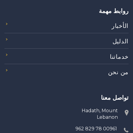
روابط مهمة
الأخبار
الدليل
خدماتنا
من نحن
تواصل معنا
Hadath, Mount
Lebanon
00961 78 829 962