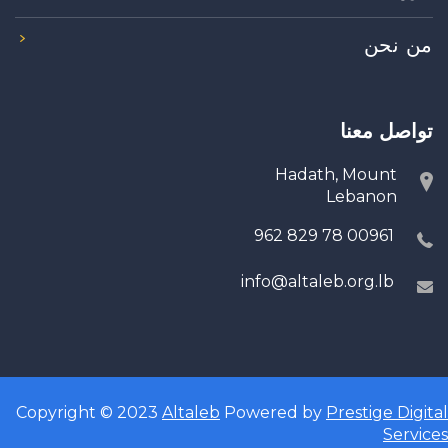
من نحن
تواصل معنا
Hadath, Mount
Lebanon
00961 78 829 962
info@altaleb.org.lb
Copyright © 2023
Altaleb
Powered by
Prestige Digital
Services