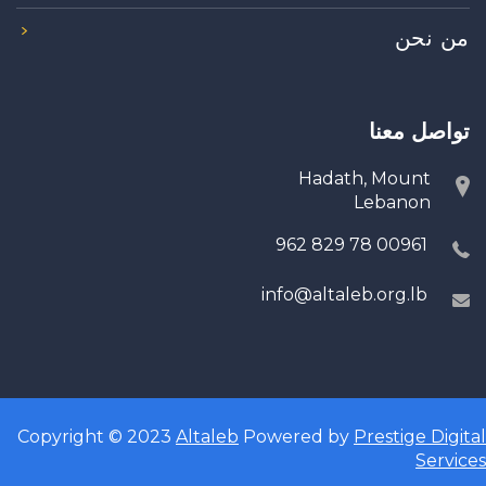
من نحن
تواصل معنا
Hadath, Mount
Lebanon
00961 78 829 962
info@altaleb.org.lb
Copyright © 2023
Altaleb
Powered by
Prestige Digital
Services