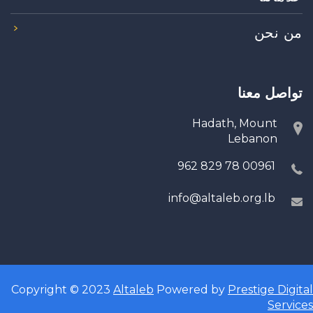
من نحن
تواصل معنا
Hadath, Mount
Lebanon
00961 78 829 962
info@altaleb.org.lb
Copyright © 2023
Altaleb
Powered by
Prestige Digital
Services