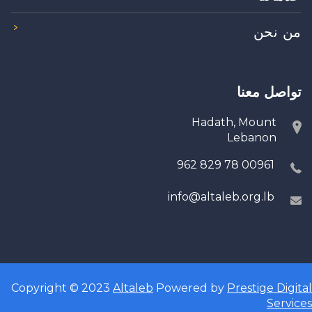
من نحن
تواصل معنا
Hadath, Mount
Lebanon
00961 78 829 962
info@altaleb.org.lb
Copyright © 2023
Altaleb
Powered by
Prestige Digital
Services