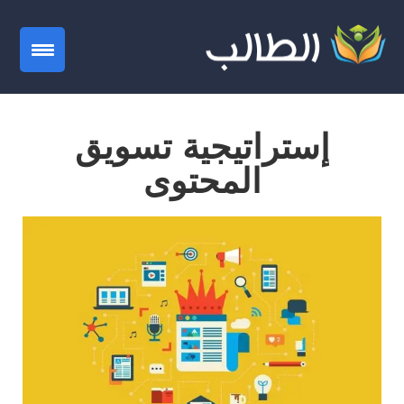
gation
إستراتيجية تسويق
المحتوى