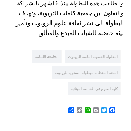
وانطلقت هذه البطولة منذ 6 اشهر بالشراكة
والتعاون بين جمعية كلمات التربوية، وتهدف
البطولة الى نشر ثقافة علوم الروبوت وتأمين
بيئة حاضنة للشباب المبدع والمتألق.
البطولة السنوية الثامنة للروبوت
الجامعة اللبنانية
اللجنة المنظمة للبطولة السنوية للروبوت
كلية العلوم في الجامعة اللبنانية
Share
WhatsApp
Copy
Email
Twitter
Facebook
Link