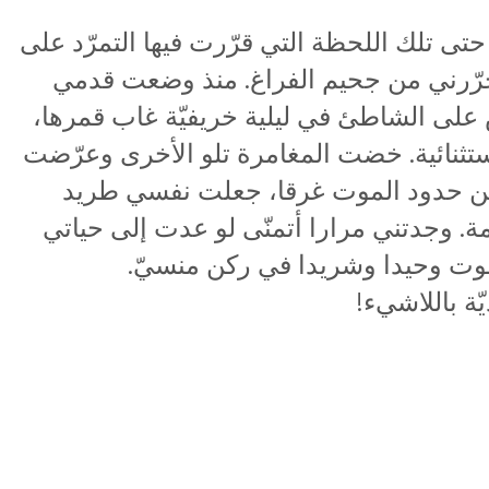
حتى تلك اللحظة التي قرّرت فيها التمرّد على
ّرني من جحيم الفراغ. منذ وضعت قدمي
على الشاطئ في ليلية خريفيّة غاب قمرها،
ستثنائية. خضت المغامرة تلو الأخرى وعرّضت
 من حدود الموت غرقا، جعلت نفسي طريد
ة. وجدتني مرارا أتمنّى لو عدت إلى حياتي
 أموت وحيدا وشريدا في ركن منسيّ.
ة باللاشيء!