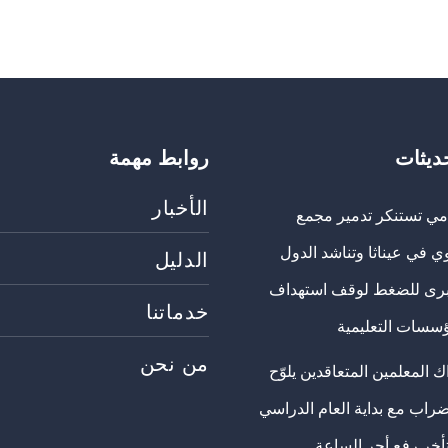
حديثات
روابط مهمة
الأخبار
مي تستنكر تدمير مجمع
ي في عيناثا وتناشد الدول
الدليل
برى للضغط لوقف استهداف
خدماتنا
ؤسسات التعليمية
من نحن
 المعلمين المتعاقدين يلوّح
ضراب مع بداية العام الدراسي
تأخر رفع أجر الساعة