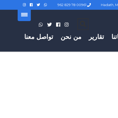
00961 78 829 962
نا
تقارير
من نحن
تواصل معنا